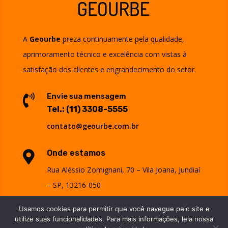
A
Geourbe
preza continuamente pela qualidade,
aprimoramento técnico e excelência com vistas à
satisfação dos clientes e engrandecimento do setor.
Envie sua mensagem

Tel.:
(11) 3308-5555
contato@geourbe.com.br
Onde estamos

Rua Aléssio Zomignani, 70 – Vila Joana, Jundiaí
– SP, 13216-050
>>
ver mapa
<<
Usamos cookies para permitir que você navegue pelo site e
utilize suas funcionalidades. Para mais informações, leia nossa