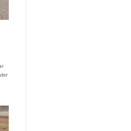
ar
nder