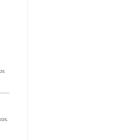
os
xos.