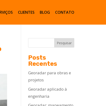
RVIÇOS
CLIENTES
BLOG
CONTATO
Pesquisar
o
Posts
Recentes
Georadar para obras e
projetos
Georadar aplicado à
engenharia
Georadar: mapeamento