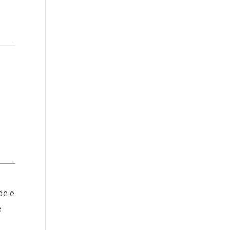
de e
e