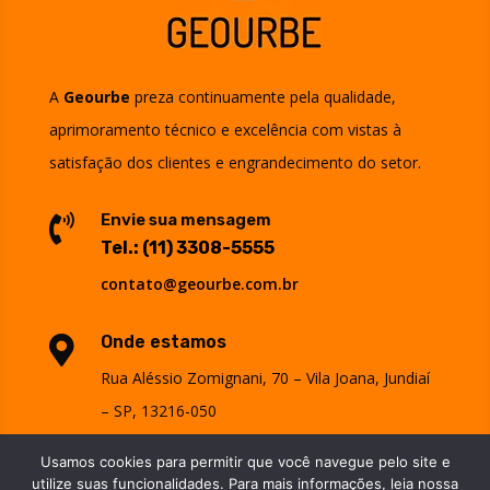
A
Geourbe
preza continuamente pela qualidade,
aprimoramento técnico e excelência com vistas à
satisfação dos clientes e engrandecimento do setor.
Envie sua mensagem

Tel.:
(11) 3308-5555
contato@geourbe.com.br
Onde estamos

Rua Aléssio Zomignani, 70 – Vila Joana, Jundiaí
– SP, 13216-050
>>
ver mapa
<<
Usamos cookies para permitir que você navegue pelo site e
utilize suas funcionalidades. Para mais informações, leia nossa