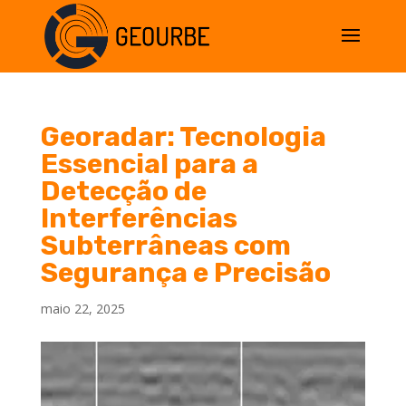
Georadar: Tecnologia
Essencial para a
Detecção de
Interferências
Subterrâneas com
Segurança e Precisão
maio 22, 2025