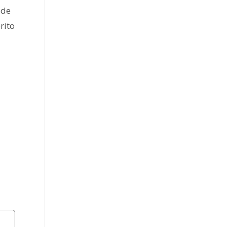
 de
rito