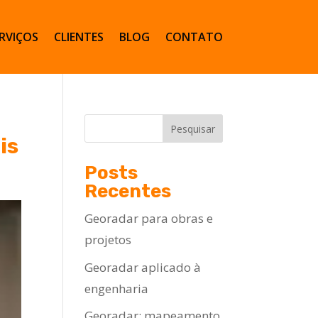
RVIÇOS
CLIENTES
BLOG
CONTATO
e
Pesquisar
is
Posts
Recentes
Georadar para obras e
projetos
Georadar aplicado à
engenharia
Georadar: mapeamento