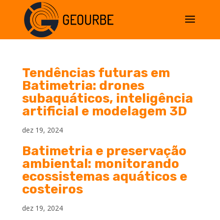
Tendências futuras em
Batimetria: drones
subaquáticos, inteligência
artificial e modelagem 3D
dez 19, 2024
Batimetria e preservação
ambiental: monitorando
ecossistemas aquáticos e
costeiros
dez 19, 2024